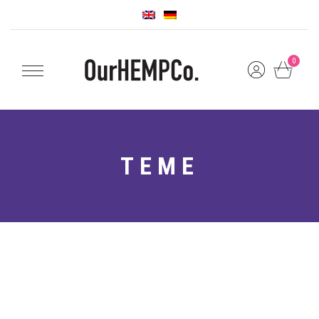
0
TEME