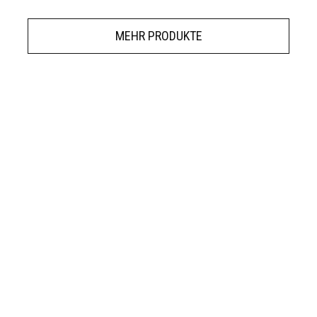
MEHR PRODUKTE
Frisch von der OurHEMPCo Familie!
ewsletter
um exklusive Deals, Gesundheitsrichtlinien un
ABONNIERE JETZT