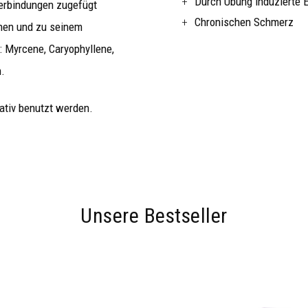
Durch Übung induzierte 
erbindungen zugefügt
Chronischen Schmerz
ihen und zu seinem
 Myrcene, Caryophyllene,
.
ativ benutzt werden.
Unsere Bestseller