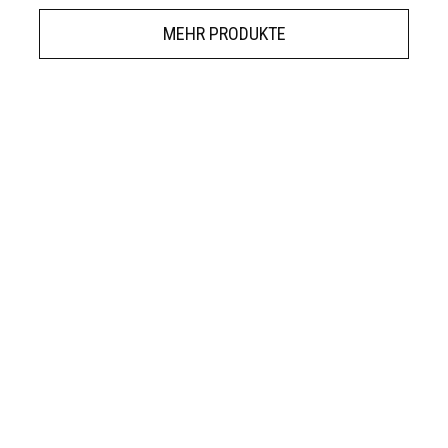
MEHR PRODUKTE
Frisch von der OurHEMPCo Familie!
ewsletter
um exklusive Deals, Gesundheitsrichtlinien un
ABONNIERE JETZT